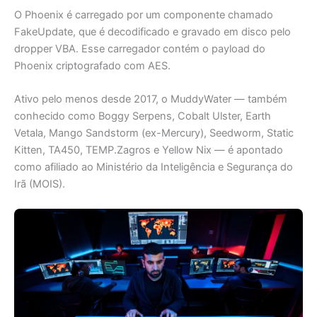
O Phoenix é carregado por um componente chamado
FakeUpdate, que é decodificado e gravado em disco pelo
dropper VBA. Esse carregador contém o payload do
Phoenix criptografado com AES.
Ativo pelo menos desde 2017, o MuddyWater — também
conhecido como Boggy Serpens, Cobalt Ulster, Earth
Vetala, Mango Sandstorm (ex-Mercury), Seedworm, Static
Kitten, TA450, TEMP.Zagros e Yellow Nix — é apontado
como afiliado ao Ministério da Inteligência e Segurança do
Irã (MOIS).