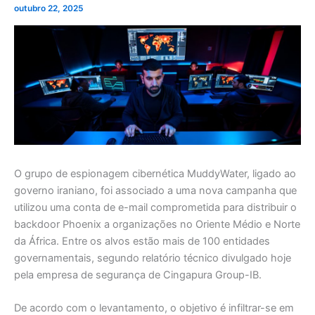
outubro 22, 2025
O grupo de espionagem cibernética MuddyWater, ligado ao
governo iraniano, foi associado a uma nova campanha que
utilizou uma conta de e-mail comprometida para distribuir o
backdoor Phoenix a organizações no Oriente Médio e Norte
da África. Entre os alvos estão mais de 100 entidades
governamentais, segundo relatório técnico divulgado hoje
pela empresa de segurança de Cingapura Group-IB.
De acordo com o levantamento, o objetivo é infiltrar-se em