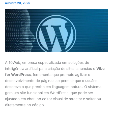
outubro 20, 2025
A 10Web, empresa especializada em soluções de
inteligência artificial para criação de sites, anunciou o
Vibe
for WordPress
, ferramenta que promete agilizar o
desenvolvimento de páginas ao permitir que o usuário
descreva o que precisa em linguagem natural. O sistema
gera um site funcional em WordPress, que pode ser
ajustado em chat, no editor visual de arrastar e soltar ou
diretamente no código.