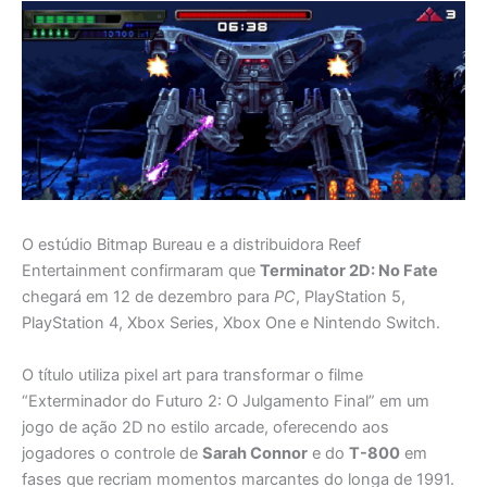
O estúdio Bitmap Bureau e a distribuidora Reef
Entertainment confirmaram que
Terminator 2D: No Fate
chegará em 12 de dezembro para
PC
, PlayStation 5,
PlayStation 4, Xbox Series, Xbox One e Nintendo Switch.
O título utiliza pixel art para transformar o filme
“Exterminador do Futuro 2: O Julgamento Final” em um
jogo de ação 2D no estilo arcade, oferecendo aos
jogadores o controle de
Sarah Connor
e do
T-800
em
fases que recriam momentos marcantes do longa de 1991.