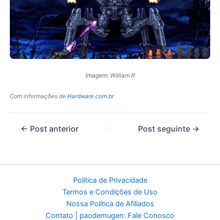
Imagem: William R
Com informações de
Hardware.com.br
←
Post anterior
Post seguinte
→
Política de Privacidade
Termos e Condições de Uso
Nossa Política de Afiliados
Contato | paodemugen: Fale Conosco