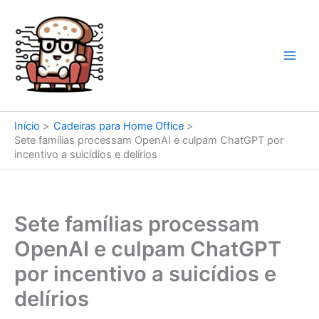
Ir
para
o
conteúdo
Início
Cadeiras para Home Office
Sete famílias processam OpenAI e culpam ChatGPT por
incentivo a suicídios e delírios
Sete famílias processam
OpenAI e culpam ChatGPT
por incentivo a suicídios e
delírios