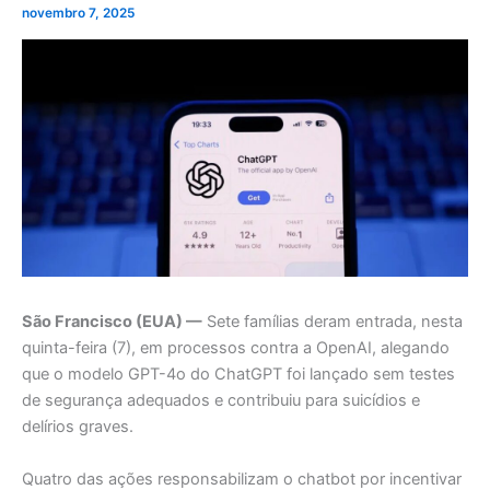
novembro 7, 2025
São Francisco (EUA) —
Sete famílias deram entrada, nesta
quinta-feira (7), em processos contra a OpenAI, alegando
que o modelo GPT-4o do ChatGPT foi lançado sem testes
de segurança adequados e contribuiu para suicídios e
delírios graves.
Quatro das ações responsabilizam o chatbot por incentivar