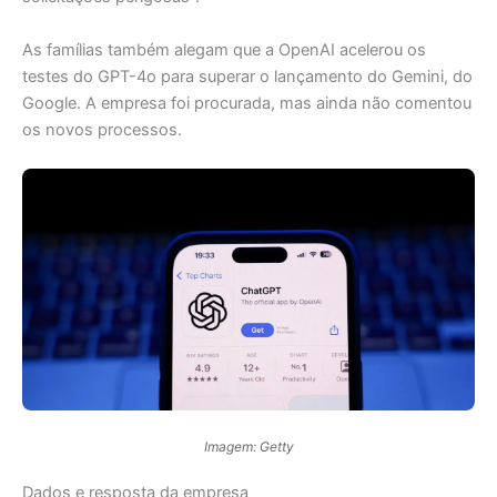
As famílias também alegam que a OpenAI acelerou os
testes do GPT-4o para superar o lançamento do Gemini, do
Google. A empresa foi procurada, mas ainda não comentou
os novos processos.
Imagem: Getty
Dados e resposta da empresa