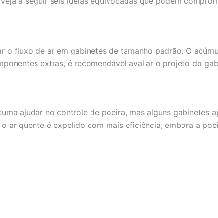
s. Veja a seguir seis ideias equivocadas que podem comp
r o fluxo de ar em gabinetes de tamanho padrão. O acúmul
mponentes extras, é recomendável avaliar o projeto do gabin
tuma ajudar no controle de poeira, mas alguns gabinetes
 o ar quente é expelido com mais eficiência, embora a po