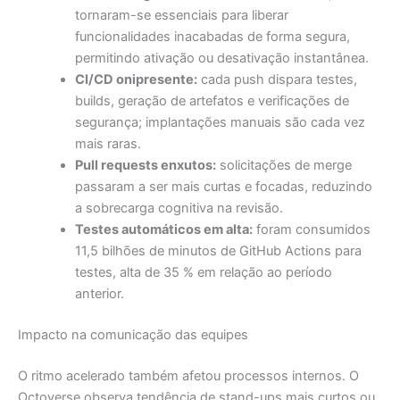
tornaram-se essenciais para liberar
funcionalidades inacabadas de forma segura,
permitindo ativação ou desativação instantânea.
CI/CD onipresente:
cada push dispara testes,
builds, geração de artefatos e verificações de
segurança; implantações manuais são cada vez
mais raras.
Pull requests enxutos:
solicitações de merge
passaram a ser mais curtas e focadas, reduzindo
a sobrecarga cognitiva na revisão.
Testes automáticos em alta:
foram consumidos
11,5 bilhões de minutos de GitHub Actions para
testes, alta de 35 % em relação ao período
anterior.
Impacto na comunicação das equipes
O ritmo acelerado também afetou processos internos. O
Octoverse observa tendência de stand-ups mais curtos ou