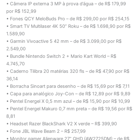
• Câmera IP externa 3 MP à prova d’água – de R$ 179,99
por R$ 152,99
• Fones QCY MeloBuds Pro – de R$ 299,00 por R$ 254,15
• Smart TV Multilaser 4K 50” Roku – de R$ 1.698,90 por R$
1.589,90
• Garmin Vivoactive 5 42 mm – de R$ 3.099,00 por R$
2.549,00
• Bundle Nintendo Switch 2 + Mario Kart World – R$
4.745,70
• Caderno Tilibra 20 matérias 320 fls – de R$ 47,90 por R$
36,14
• Borracha Sinoart para desenho – de R$ 15,69 por R$ 7,11
• Capa para analógico Joy-Con – de R$ 12,89 por R$ 9,89
• Pentel Energel X 0,5 mm azul – de R$ 15,90 por R$ 10,99
• Pentel Energel Makuro 0,7 mm preta – de R$ 19,56 por R$
8,81
• Headset Razer BlackShark V2 X verde – R$ 399,90
• Fone JBL Wave Beam 2 – R$ 257,99
• Monitor gamer Alienware 27” QHD (AW2725DM) – de R$