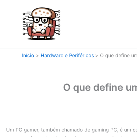
Ir
para
o
conteúdo
Início
Hardware e Periféricos
O que define u
O que define u
Um PC gamer, também chamado de gaming PC, é um com