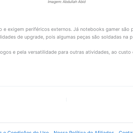
Imagem: Abdullah Abid
e exigem periféricos externos. Já notebooks gamer são p
ilidades de upgrade, pois algumas peças são soldadas na 
os e pela versatilidade para outras atividades, ao custo 
s e Condições de Uso
Nossa Política de Afiliados
Conta