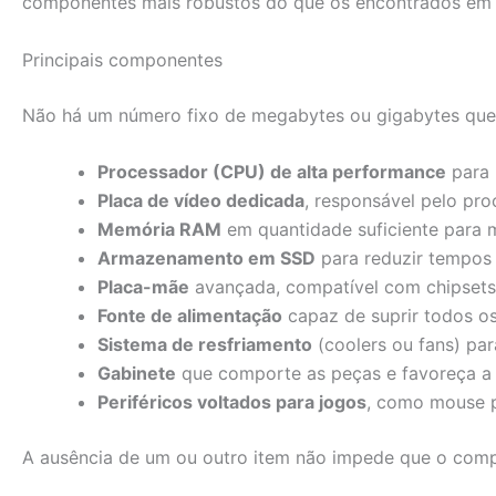
componentes mais robustos do que os encontrados em má
Principais componentes
Não há um número fixo de megabytes ou gigabytes que 
Processador (CPU) de alta performance
para 
Placa de vídeo dedicada
, responsável pelo pr
Memória RAM
em quantidade suficiente para m
Armazenamento em SSD
para reduzir tempos 
Placa-mãe
avançada, compatível com chipsets 
Fonte de alimentação
capaz de suprir todos o
Sistema de resfriamento
(coolers ou fans) par
Gabinete
que comporte as peças e favoreça a c
Periféricos voltados para jogos
, como mouse p
A ausência de um ou outro item não impede que o comp