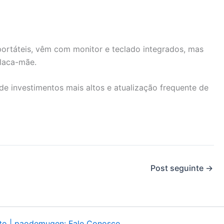
ortáteis, vêm com monitor e teclado integrados, mas
placa-mãe.
de investimentos mais altos e atualização frequente de
Post seguinte
→
to | paodemugen: Fale Conosco