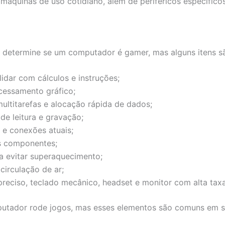
quinas de uso cotidiano, além de periféricos específicos
determine se um computador é gamer, mas alguns itens s
lidar com cálculos e instruções;
ocessamento gráfico;
ultitarefas e alocação rápida de dados;
de leitura e gravação;
e conexões atuais;
s componentes;
a evitar superaquecimento;
irculação de ar;
reciso, teclado mecânico, headset e monitor com alta taxa
utador rode jogos, mas esses elementos são comuns em s