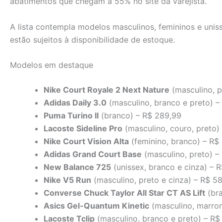
abatimentos que chegam a 55% no site da varejista.
A lista contempla modelos masculinos, femininos e unis
estão sujeitos à disponibilidade de estoque.
Modelos em destaque
Nike Court Royale 2 Next Nature
(masculino, p
Adidas Daily 3.0
(masculino, branco e preto) –
Puma Turino II
(branco) – R$ 289,99
Lacoste Sideline Pro
(masculino, couro, preto) 
Nike Court Vision Alta
(feminino, branco) – R$
Adidas Grand Court Base
(masculino, preto) –
New Balance 725
(unissex, branco e cinza) – 
Nike V5 Run
(masculino, preto e cinza) – R$ 5
Converse Chuck Taylor All Star CT AS Lift
(bra
Asics Gel-Quantum Kinetic
(masculino, marrom
Lacoste Tclip
(masculino, branco e preto) – R$