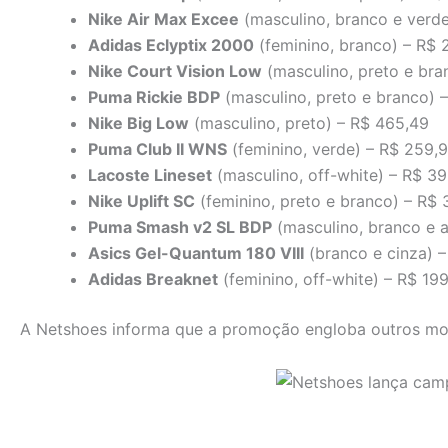
Nike Air Max Excee
(masculino, branco e verde
Adidas Eclyptix 2000
(feminino, branco) – R$ 
Nike Court Vision Low
(masculino, preto e bra
Puma Rickie BDP
(masculino, preto e branco) 
Nike Big Low
(masculino, preto) – R$ 465,49
Puma Club II WNS
(feminino, verde) – R$ 259,
Lacoste Lineset
(masculino, off-white) – R$ 3
Nike Uplift SC
(feminino, preto e branco) – R$ 
Puma Smash v2 SL BDP
(masculino, branco e a
Asics Gel-Quantum 180 VIII
(branco e cinza) 
Adidas Breaknet
(feminino, off-white) – R$ 19
A Netshoes informa que a promoção engloba outros mod