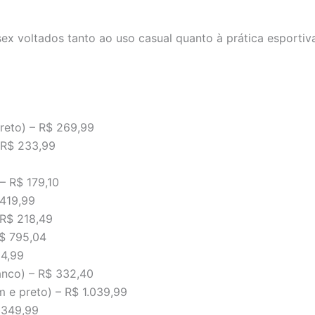
sex voltados tanto ao uso casual quanto à prática esporti
reto) – R$ 269,99
 R$ 233,99
– R$ 179,10
 419,99
 R$ 218,49
R$ 795,04
84,99
nco) – R$ 332,40
 e preto) – R$ 1.039,99
 349,99