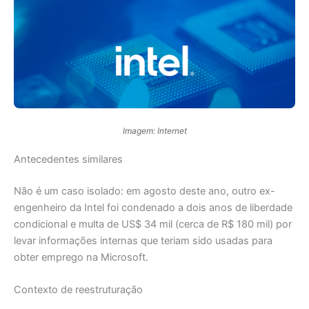
Imagem: Internet
Antecedentes similares
Não é um caso isolado: em agosto deste ano, outro ex-
engenheiro da Intel foi condenado a dois anos de liberdade
condicional e multa de US$ 34 mil (cerca de R$ 180 mil) por
levar informações internas que teriam sido usadas para
obter emprego na Microsoft.
Contexto de reestruturação