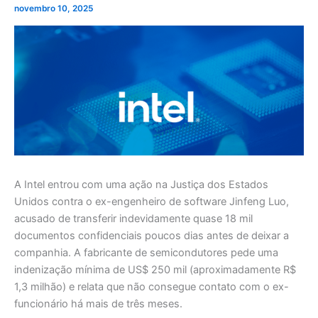
novembro 10, 2025
A Intel entrou com uma ação na Justiça dos Estados
Unidos contra o ex-engenheiro de software Jinfeng Luo,
acusado de transferir indevidamente quase 18 mil
documentos confidenciais poucos dias antes de deixar a
companhia. A fabricante de semicondutores pede uma
indenização mínima de US$ 250 mil (aproximadamente R$
1,3 milhão) e relata que não consegue contato com o ex-
funcionário há mais de três meses.