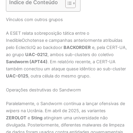
Índice de Conteúdo
Vínculos com outros grupos
A ESET relata sobreposição tática entre o
InedibleOchotense e campanhas anteriormente atribuídas
pelo EclecticIQ ao backdoor
BACKORDER
e, pela CERT-UA,
ao grupo
UAC-0212
, ambos sub-clusters do coletivo
Sandworm (APT44)
. Em relatório recente, a CERT-UA
também conectou um ataque quase idêntico ao sub-cluster
UAC-0125
, outra célula do mesmo grupo.
Operações destrutivas do Sandworm
Paralelamente, o Sandworm continua a lançar ofensivas de
wipers
na Ucrânia. Em abril de 2025, as variantes
ZEROLOT
e
Sting
atingiram uma universidade não
divulgada. Posteriormente, diferentes malwares de limpeza
de dados foram usados contra entidades governamentais,