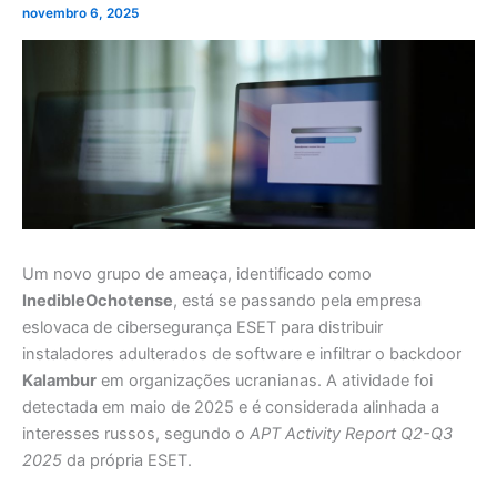
novembro 6, 2025
Um novo grupo de ameaça, identificado como
InedibleOchotense
, está se passando pela empresa
eslovaca de cibersegurança ESET para distribuir
instaladores adulterados de software e infiltrar o backdoor
Kalambur
em organizações ucranianas. A atividade foi
detectada em maio de 2025 e é considerada alinhada a
interesses russos, segundo o
APT Activity Report Q2-Q3
2025
da própria ESET.