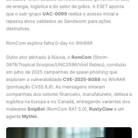
de energia, logística e do setor de grãos. A ESET aponta
que o sub-grupo
UAC-0099
realiza o acesso inicial e
repassa alvos validados ao Sandworm para ações
destrutivas.
RomCom explora falha 0-day no WinRAR
Outro ator alinhado à Rússia, o
RomCom
(Storm-
0978/Tropical Scorpius/UNC2596/Void Rabisu), conduziu
em julho de 2025 campanhas de
spear-phishing
que
exploram a vulnerabilidade
CVE-2025-8088
no WinRAR
(pontuação CVSS 8,8). As mensagens miraram
companhias dos setores financeiro, manufatureiro, defesa e
logística na Europa e no Canadá, entregando variantes dos
malwares
SnipBot
(RomCom RAT 5.0),
RustyClaw
e um
agente
Mythic
.