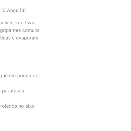
olver, você vai
engripantes comuns
sticas e evaporam
lique um pouco de
e parafusos
nrolados no eixo