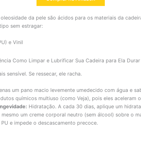
a oleosidade da pele são ácidos para os materiais da cadei
tipo sem estragar:
PU) e Vinil
is sensível. Se ressecar, ele racha.
enas um pano macio levemente umedecido com água e sab
odutos químicos multiuso (como Veja), pois eles aceleram 
ngevidade:
Hidratação. A cada 30 dias, aplique um hidrat
é mesmo um creme corporal neutro (sem álcool) sobre o ma
o PU e impede o descascamento precoce.