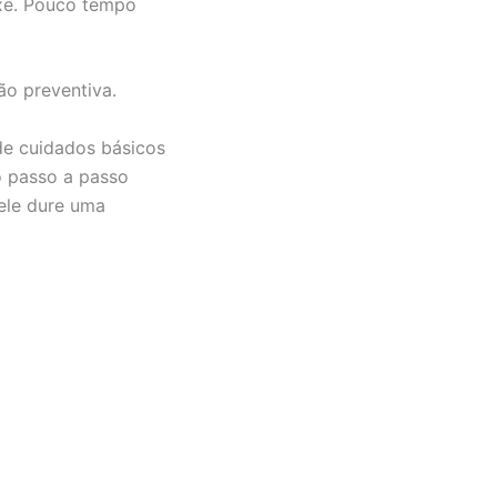
exe. Pouco tempo
ão preventiva.
 de cuidados básicos
o passo a passo
 ele dure uma