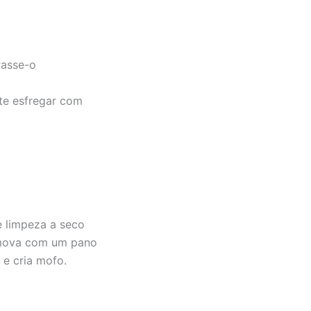
Passe-o
te esfregar com
e limpeza a seco
remova com um pano
 e cria mofo.