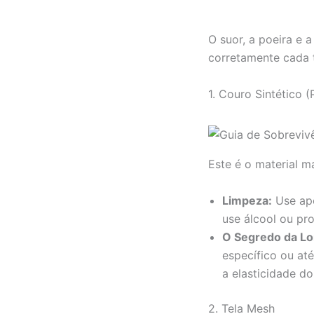
O suor, a poeira e 
corretamente cada 
1. Couro Sintético (
Este é o material ma
Limpeza:
Use ap
use álcool ou pr
O Segredo da Lo
específico ou at
a elasticidade d
2. Tela Mesh