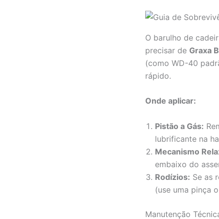
O barulho de cadeir
precisar de
Graxa B
(como WD-40 padrão
rápido.
Onde aplicar:
Pistão a Gás:
Rem
lubrificante na h
Mecanismo Rela
embaixo do assen
Rodízios:
Se as r
(use uma pinça o
Manutenção Técnica