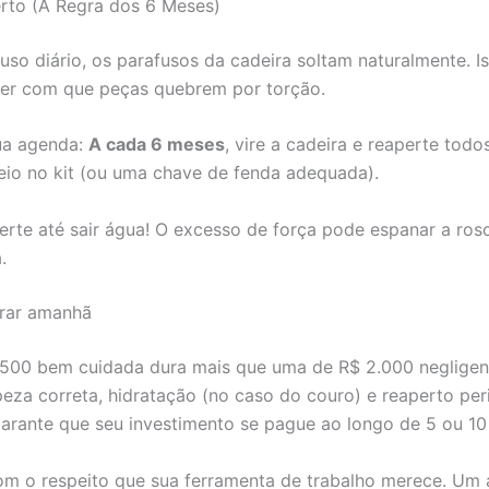
erto (A Regra dos 6 Meses)
so diário, os parafusos da cadeira soltam naturalmente. Is
er com que peças quebrem por torção.
sua agenda:
A cada 6 meses
, vire a cadeira e reaperte tod
eio no kit (ou uma chave de fenda adequada).
rte até sair água! O excesso de força pode espanar a ros
.
urar amanhã
500 bem cuidada dura mais que uma de R$ 2.000 negligen
eza correta, hidratação (no caso do couro) e reaperto per
arante que seu investimento se pague ao longo de 5 ou 10
om o respeito que sua ferramenta de trabalho merece. Um 