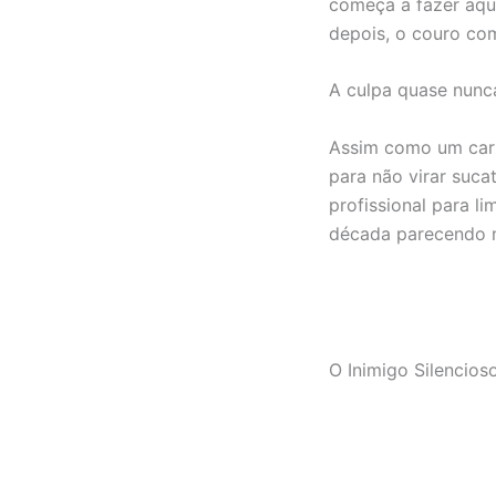
começa a fazer aqu
depois, o couro co
A culpa quase nunca
Assim como um carro
para não virar suca
profissional para li
década parecendo 
O Inimigo Silencio