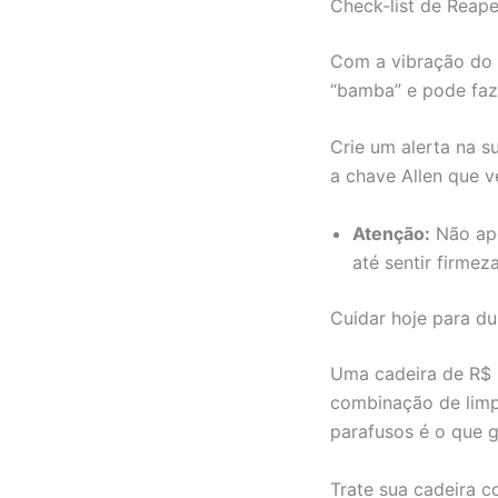
Check-list de Reap
Com a vibração do u
“bamba” e pode faz
Crie um alerta na 
a chave Allen que v
Atenção:
Não ape
até sentir firmeza
Cuidar hoje para d
Uma cadeira de R$ 
combinação de limp
parafusos é o que g
Trate sua cadeira c