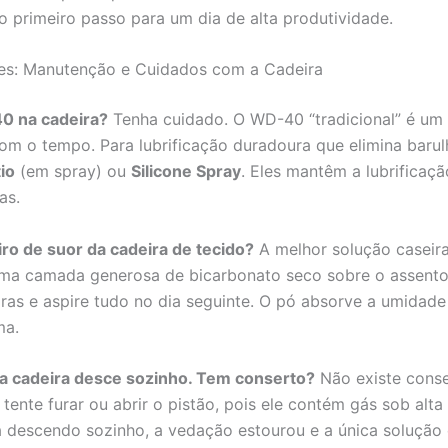
 o primeiro passo para um dia de alta produtividade.
es: Manutenção e Cuidados com a Cadeira
0 na cadeira?
Tenha cuidado. O WD-40 “tradicional” é um
com o tempo. Para lubrificação duradoura que elimina barulh
io
(em spray) ou
Silicone Spray
. Eles mantêm a lubrificaç
as.
iro de suor da cadeira de tecido?
A melhor solução caseira
 uma camada generosa de bicarbonato seco sobre o assento 
oras e aspire tudo no dia seguinte. O pó absorve a umidade
ma.
ha cadeira desce sozinho. Tem conserto?
Não existe conse
 tente furar ou abrir o pistão, pois ele contém gás sob alt
tá descendo sozinho, a vedação estourou e a única soluçã