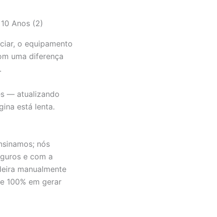
nciar, o equipamento
com uma diferença
.
es — atualizando
ina está lenta.
ensinamos; nós
eguros e com a
adeira manualmente
ue 100% em gerar