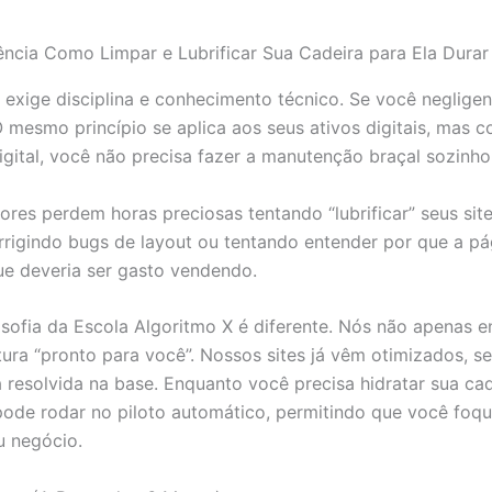
exige disciplina e conhecimento técnico. Se você neglige
O mesmo princípio se aplica aos seus ativos digitais, mas 
igital, você não precisa fazer a manutenção braçal sozinho
es perdem horas preciosas tentando “lubrificar” seus sit
rrigindo bugs de layout ou tentando entender por que a pág
e deveria ser gasto vendendo.
losofia da Escola Algoritmo X é diferente. Nós não apenas 
ura “pronto para você”. Nossos sites já vêm otimizados, s
 resolvida na base. Enquanto você precisa hidratar sua c
 pode rodar no piloto automático, permitindo que você foq
u negócio.