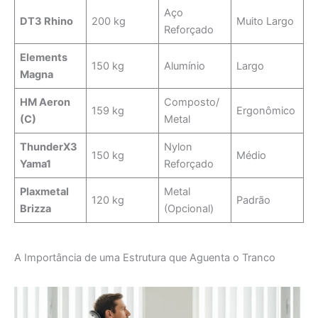
Aço
DT3 Rhino
200 kg
Muito Largo
Reforçado
Elements
150 kg
Alumínio
Largo
Magna
HM Aeron
Composto/
159 kg
Ergonômico
(C)
Metal
ThunderX3
Nylon
150 kg
Médio
Yama1
Reforçado
Plaxmetal
Metal
120 kg
Padrão
Brizza
(Opcional)
A Importância de uma Estrutura que Aguenta o Tranco