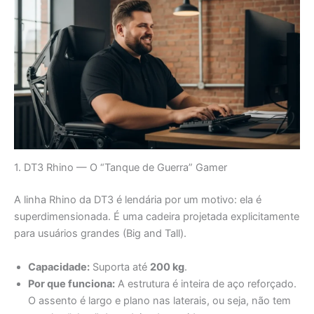
1. DT3 Rhino — O “Tanque de Guerra” Gamer
A linha Rhino da DT3 é lendária por um motivo: ela é
superdimensionada. É uma cadeira projetada explicitamente
para usuários grandes (Big and Tall).
Capacidade:
Suporta até
200 kg
.
Por que funciona:
A estrutura é inteira de aço reforçado.
O assento é largo e plano nas laterais, ou seja, não tem