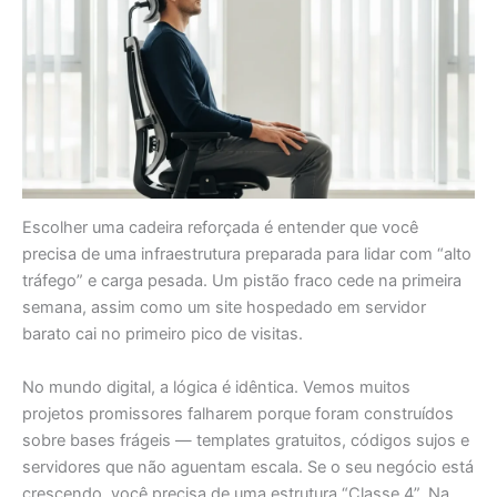
Escolher uma cadeira reforçada é entender que você
precisa de uma infraestrutura preparada para lidar com “alto
tráfego” e carga pesada. Um pistão fraco cede na primeira
semana, assim como um site hospedado em servidor
barato cai no primeiro pico de visitas.
No mundo digital, a lógica é idêntica. Vemos muitos
projetos promissores falharem porque foram construídos
sobre bases frágeis — templates gratuitos, códigos sujos e
servidores que não aguentam escala. Se o seu negócio está
crescendo, você precisa de uma estrutura “Classe 4”. Na