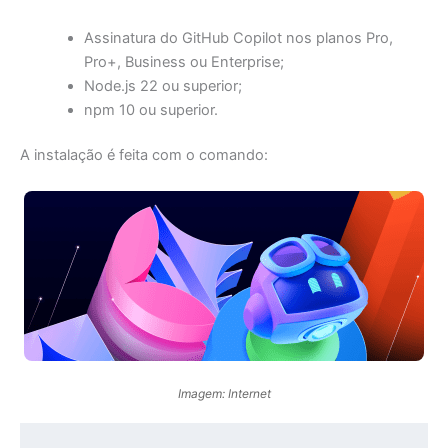
Assinatura do GitHub Copilot nos planos Pro,
Pro+, Business ou Enterprise;
Node.js 22 ou superior;
npm 10 ou superior.
A instalação é feita com o comando:
Imagem: Internet