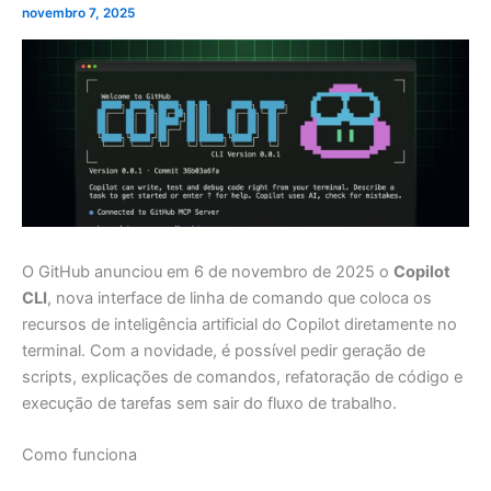
novembro 7, 2025
O GitHub anunciou em 6 de novembro de 2025 o
Copilot
CLI
, nova interface de linha de comando que coloca os
recursos de inteligência artificial do Copilot diretamente no
terminal. Com a novidade, é possível pedir geração de
scripts, explicações de comandos, refatoração de código e
execução de tarefas sem sair do fluxo de trabalho.
Como funciona