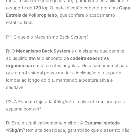
metal resistente (tubo quadrado), garantindo estabilidade e
o suporte de
120 kg
. O metal é então coberto por uma
Capa
Estrela de Polipropileno
, que confere o acabamento
estético final.
P1: O que é o Mecanismo Back System?
R:
O
Mecanismo Back System
é um sistema que permite
ao usuário travar o encosto da
cadeira executiva
ergonômica
em diferentes ângulos. Ele é fundamental para
que o profissional possa mudar a inclinação e o suporte
lombar ao longo do dia, mantendo a postura ativa e
saudável.
P2: A Espuma Injetada 45kg/m³ é realmente melhor que a
espuma comum?
R:
Sim, é significativamente melhor. A
Espuma Injetada
45kg/m³
tem alta densidade, garantindo que o assento não