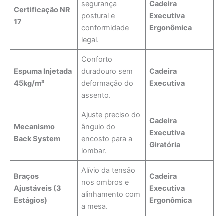
segurança
Cadeira
Certificação NR
postural e
Executiva
17
conformidade
Ergonômica
legal.
Conforto
Espuma Injetada
duradouro sem
Cadeira
45kg/m³
deformação do
Executiva
assento.
Ajuste preciso do
Cadeira
Mecanismo
ângulo do
Executiva
Back System
encosto para a
Giratória
lombar.
Alívio da tensão
Braços
Cadeira
nos ombros e
Ajustáveis (3
Executiva
alinhamento com
Estágios)
Ergonômica
a mesa.