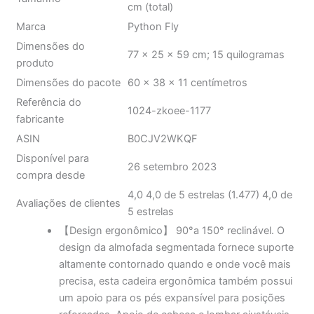
Marca
Python Fly
Dimensões do
77 x 25 x 59 cm; 15 quilogramas
produto
Dimensões do pacote
60 x 38 x 11 centímetros
Referência do
1024-zkoee-1177
fabricante
ASIN
B0CJV2WKQF
Disponível para
26 setembro 2023
compra desde
4,0 4,0 de 5 estrelas (1.477) 4,0 de
Avaliações de clientes
5 estrelas
【Design ergonômico】 90°a 150° reclinável. O
design da almofada segmentada fornece suporte
altamente contornado quando e onde você mais
precisa, esta cadeira ergonômica também possui
um apoio para os pés expansível para posições
reforçadas. Apoio de cabeça e lombar ajustáveis,
bem como apoios de braços acolchoados,