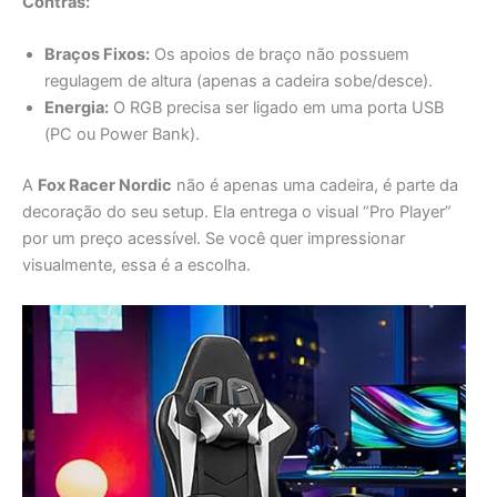
Braços Fixos:
Os apoios de braço não possuem
regulagem de altura (apenas a cadeira sobe/desce).
Energia:
O RGB precisa ser ligado em uma porta USB
(PC ou Power Bank).
A
Fox Racer Nordic
não é apenas uma cadeira, é parte da
decoração do seu setup. Ela entrega o visual “Pro Player”
por um preço acessível. Se você quer impressionar
visualmente, essa é a escolha.