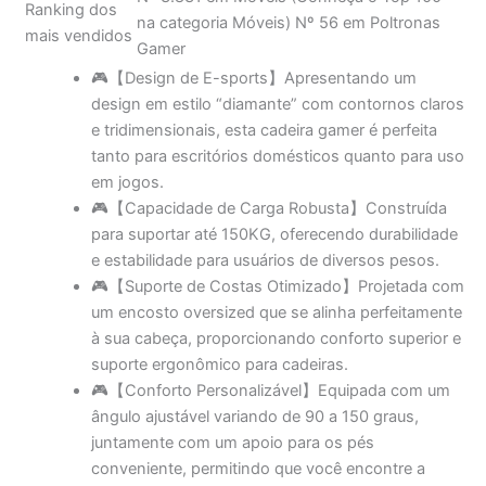
Avaliações de
4,2 4,2 de 5 estrelas (46) 4,2 de 5 estrelas
clientes
Nº 3.831 em Móveis (Conheça o Top 100
Ranking dos
na categoria Móveis) Nº 56 em Poltronas
mais vendidos
Gamer
🎮【Design de E-sports】Apresentando um
design em estilo “diamante” com contornos claros
e tridimensionais, esta cadeira gamer é perfeita
tanto para escritórios domésticos quanto para uso
em jogos.
🎮【Capacidade de Carga Robusta】Construída
para suportar até 150KG, oferecendo durabilidade
e estabilidade para usuários de diversos pesos.
🎮【Suporte de Costas Otimizado】Projetada com
um encosto oversized que se alinha perfeitamente
à sua cabeça, proporcionando conforto superior e
suporte ergonômico para cadeiras.
🎮【Conforto Personalizável】Equipada com um
ângulo ajustável variando de 90 a 150 graus,