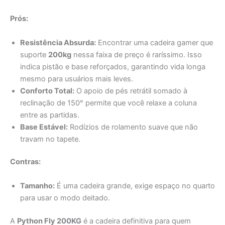
Resistência Absurda:
Encontrar uma cadeira gamer que
suporte
200kg
nessa faixa de preço é raríssimo. Isso
indica pistão e base reforçados, garantindo vida longa
mesmo para usuários mais leves.
Conforto Total:
O apoio de pés retrátil somado à
reclinação de 150° permite que você relaxe a coluna
entre as partidas.
Base Estável:
Rodízios de rolamento suave que não
travam no tapete.
Contras:
Tamanho:
É uma cadeira grande, exige espaço no quarto
para usar o modo deitado.
A
Python Fly 200KG
é a cadeira definitiva para quem
cansou de ouvir “estalos” na cadeira. Se você é um gamer
“grande” ou apenas quer um produto que não fique bambo
em um ano, essa estrutura superdimensionada é o melhor