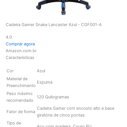
Cadeira Gamer Snake Lancaster Azul - CGF001-A
4.0
Comprar agora
Amazon.com.br
Características
Cor
Azul
Material de
Espuma
Preenchimento
Peso máximo
120 Quilogramas
recomendado
Cadeira Gamer com encosto alto e base
Fator de forma
giratória de cinco pontas
Tipo de
Aço com madeira, Couro PU
material
É necessária
Sim
montagem