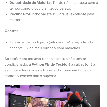
ar passe, evitando aquela sensação de costas molhadas
e “grudando” na cadeira em dias quentes.
Durabilidade do Material:
Tecido não descasca com o
tempo como o couro sintético barato.
Reclino Profundo:
Vai até 150 graus, excelente para
relaxar.
Contras:
Limpeza:
Se cair líquido (refrigerante/café), o tecido
absorve. Exige mais cuidado com manchas.
Se você mora em uma cidade quente e não tem ar-
condicionado, a
Python Fly de Tecido
é a salvação. Ela
sacrifica a facilidade de limpeza do couro em troca de um
conforto térmico muito superior.