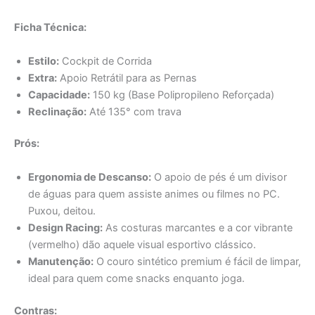
🥇 Clássica e Completa (Com Apoio de Pés) 🥇
Ficha Técnica:
Estilo:
Cockpit de Corrida
Extra:
Apoio Retrátil para as Pernas
Capacidade:
150 kg (Base Polipropileno Reforçada)
Reclinação:
Até 135° com trava
Prós:
Ergonomia de Descanso:
O apoio de pés é um divisor
de águas para quem assiste animes ou filmes no PC.
Puxou, deitou.
Design Racing:
As costuras marcantes e a cor vibrante
(vermelho) dão aquele visual esportivo clássico.
Manutenção:
O couro sintético premium é fácil de limpar,
ideal para quem come snacks enquanto joga.