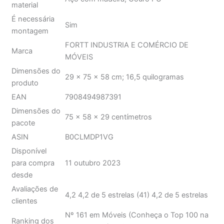
FORTT INDUSTRIA E COMÉRCIO DE
Marca
MÓVEIS
Dimensões do
29 x 75 x 58 cm; 16,5 quilogramas
produto
EAN
7908494987391
Dimensões do
75 x 58 x 29 centímetros
pacote
ASIN
B0CLMDP1VG
Disponível
para compra
11 outubro 2023
desde
Avaliações de
4,2 4,2 de 5 estrelas (41) 4,2 de 5 estrelas
clientes
Nº 161 em Móveis (Conheça o Top 100 na
Ranking dos
categoria Móveis) Nº 3 em Poltronas
mais vendidos
Gamer
Design Gamer Atraente: Esta cadeira gamer em