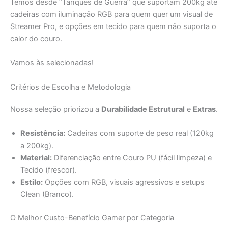
Critérios de Escolha e Metodologia
Nossa seleção priorizou a
Durabilidade Estrutural
e
Extras
.
Resistência:
Cadeiras com suporte de peso real (120kg
a 200kg).
Material:
Diferenciação entre Couro PU (fácil limpeza) e
Tecido (frescor).
Estilo:
Opções com RGB, visuais agressivos e setups
Clean (Branco).
O Melhor Custo-Benefício Gamer por Categoria
Indicação
Pes
Produto
Avaliação
Material
Principal
Máx
1. Python
🏆 Melhor
Heavy Users /
200
Couro PU/Metal
Fly 200KG
Resistência
Big & Tall
kg