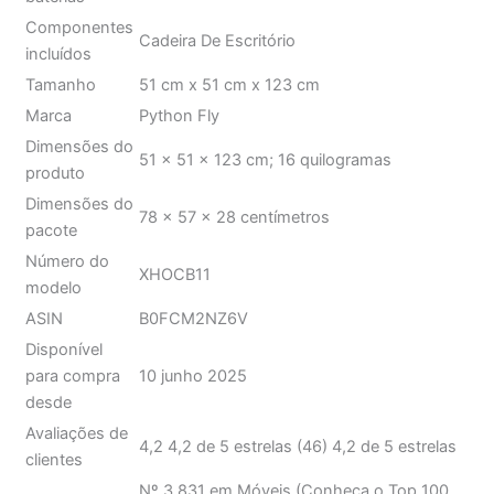
Precisa de
pilhas ou
Não
baterias
Componentes
Cadeira De Escritório
incluídos
Tamanho
51 cm x 51 cm x 123 cm
Marca
Python Fly
Dimensões do
51 x 51 x 123 cm; 16 quilogramas
produto
Dimensões do
78 x 57 x 28 centímetros
pacote
Número do
XHOCB11
modelo
ASIN
B0FCM2NZ6V
Disponível
para compra
10 junho 2025
desde