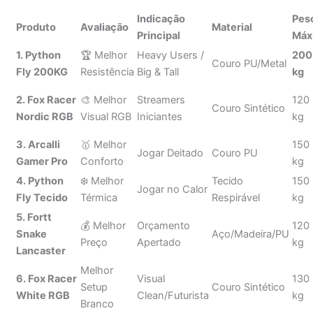
2. Fox Racer
🎨 Melhor
Streamers
120
Couro Sintético
Nordic RGB
Visual RGB
Iniciantes
kg
3. Arcalli
🥇 Melhor
150
Jogar Deitado
Couro PU
Gamer Pro
Conforto
kg
4. Python
❄️ Melhor
Tecido
150
Jogar no Calor
Fly Tecido
Térmica
Respirável
kg
5. Fortt
💰 Melhor
Orçamento
120
Snake
Aço/Madeira/PU
Preço
Apertado
kg
Lancaster
Melhor
6. Fox Racer
Visual
130
Setup
Couro Sintético
White RGB
Clean/Futurista
kg
Branco
7. Genérico
Melhor
Conforto
Espuma Alta
150
Presidencial
Espuma
Firme
Densidade
kg
Análise Profunda: As Melhores Cadeiras Gamer do Ano