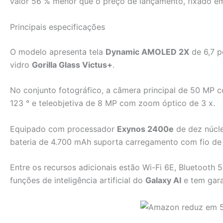
valor 56 % menor que o preço de lançamento, fixado e
Principais especificações
O modelo apresenta tela
Dynamic AMOLED 2X
de 6,7 p
vidro
Gorilla Glass Victus+
.
No conjunto fotográfico, a câmera principal de 50 MP c
123 ° e teleobjetiva de 8 MP com zoom óptico de 3 x.
Equipado com processador
Exynos 2400e
de dez núcle
bateria de 4.700 mAh suporta carregamento com fio de 
Entre os recursos adicionais estão Wi-Fi 6E, Bluetooth
funções de inteligência artificial do
Galaxy AI
e tem gara