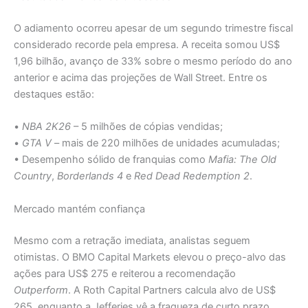
O adiamento ocorreu apesar de um segundo trimestre fiscal
considerado recorde pela empresa. A receita somou US$
1,96 bilhão, avanço de 33% sobre o mesmo período do ano
anterior e acima das projeções de Wall Street. Entre os
destaques estão:
•
NBA 2K26
– 5 milhões de cópias vendidas;
•
GTA V
– mais de 220 milhões de unidades acumuladas;
• Desempenho sólido de franquias como
Mafia: The Old
Country
,
Borderlands 4
e
Red Dead Redemption 2
.
Mercado mantém confiança
Mesmo com a retração imediata, analistas seguem
otimistas. O BMO Capital Markets elevou o preço-alvo das
ações para US$ 275 e reiterou a recomendação
Outperform
. A Roth Capital Partners calcula alvo de US$
265, enquanto a Jefferies vê a fraqueza de curto prazo